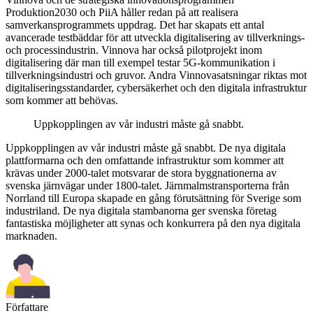
Produktion2030 och PiiA håller redan på att realisera
samverkansprogrammets uppdrag. Det har skapats ett antal
avancerade testbäddar för att utveckla digitalisering av tillverknings-
och processindustrin. Vinnova har också pilotprojekt inom
digitalisering där man till exempel testar 5G-kommunikation i
tillverkningsindustri och gruvor. Andra Vinnovasatsningar riktas mot
digitaliserings­standarder, cybersäkerhet och den digitala infrastruktur
som kommer att behövas.
Uppkopplingen av vår industri måste gå snabbt.
Uppkopplingen av vår industri måste gå snabbt. De nya digitala
plattformarna och den omfattande infrastruktur som kommer att
krävas under 2000-talet motsvarar de stora byggnationerna av
svenska järnvägar under 1800-talet. Järnmalmstransporterna från
Norrland till Europa skapade en gång förutsättning för Sverige som
industriland. De nya digitala stambanorna ger svenska företag
fantastiska möjligheter att synas och konkurrera på den nya digitala
marknaden.
Författare