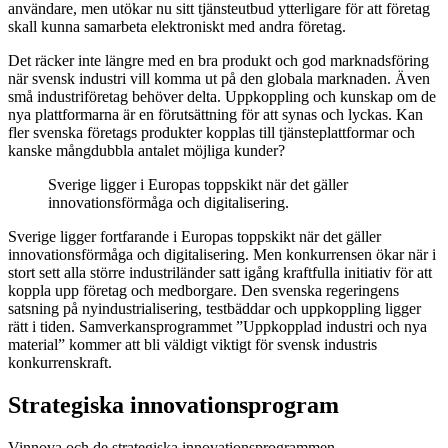
användare, men utökar nu sitt tjänsteutbud ytterligare för att företag
skall kunna samarbeta elektroniskt med andra företag.
Det räcker inte längre med en bra produkt och god marknadsföring
när svensk industri vill komma ut på den globala marknaden. Även
små industriföretag behöver delta. Uppkoppling och kunskap om de
nya plattformarna är en förutsättning för att synas och lyckas. Kan
fler svenska företags produkter kopplas till tjänsteplattformar och
kanske mångdubbla antalet möjliga kunder?
Sverige ligger i Europas toppskikt när det gäller
innovationsförmåga och digitalisering.
Sverige ligger fortfarande i Europas toppskikt när det gäller
innovationsförmåga och digitalisering. Men konkurrensen ökar när i
stort sett alla större industriländer satt igång kraftfulla initiativ för att
koppla upp företag och medborgare. Den svenska regeringens
satsning på nyindustrialisering, testbäddar och uppkoppling ligger
rätt i tiden. Samverkansprogrammet ”Uppkopplad industri och nya
material” kommer att bli väldigt viktigt för svensk industris
konkurrenskraft.
Strategiska innovationsprogram
Vinnova och de strategiska innovationsprogrammen